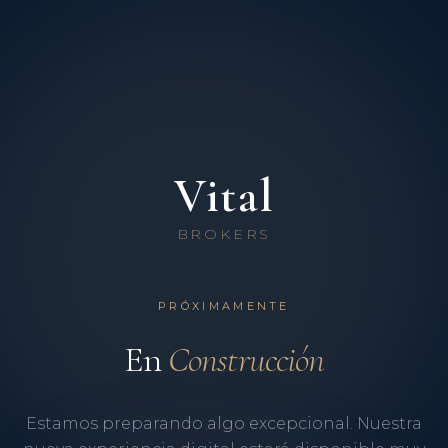
Vital
BROKERS
PRÓXIMAMENTE
En
Construcción
Estamos preparando algo excepcional. Nuestra