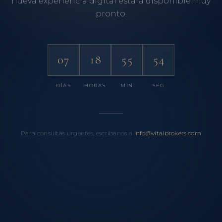
nueva experiencia digital estará disponible muy
pronto.
07
18
55
54
DÍAS
HORAS
MIN
SEG
Para consultas urgentes, escríbanos a
info@vitalbrokers.com