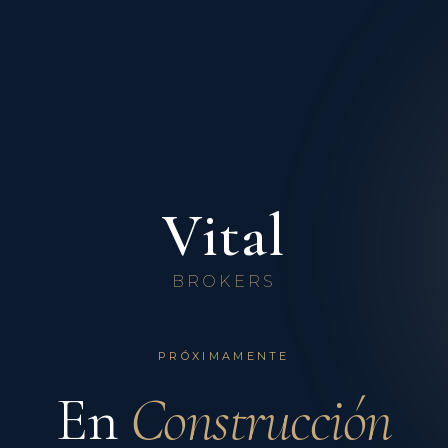
Vital
BROKERS
PRÓXIMAMENTE
En
Construcción