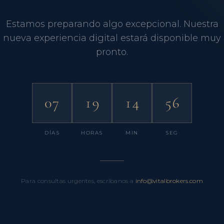
Estamos preparando algo excepcional. Nuestra
nueva experiencia digital estará disponible muy
pronto.
07
19
14
55
DÍAS
HORAS
MIN
SEG
Para consultas urgentes, escríbanos a
info@vitalbrokers.com