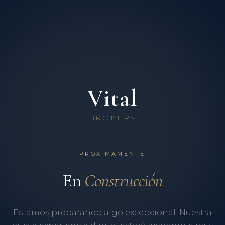
Vital
BROKERS
PRÓXIMAMENTE
En
Construcción
Estamos preparando algo excepcional. Nuestra