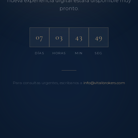
nueva experiencia digital estará disponible muy
pronto.
07
03
43
49
DÍAS
HORAS
MIN
SEG
Para consultas urgentes, escríbanos a
info@vitalbrokers.com