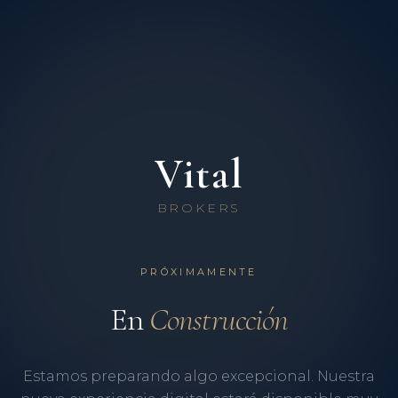
Vital
BROKERS
PRÓXIMAMENTE
En
Construcción
Estamos preparando algo excepcional. Nuestra