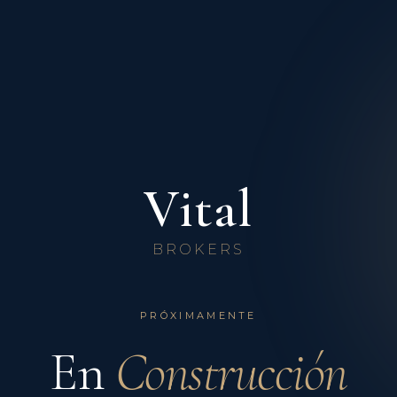
Vital
BROKERS
PRÓXIMAMENTE
En
Construcción