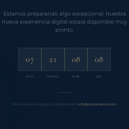
Estamos preparando algo excepcional. Nuestra
nueva experiencia digital estará disponible muy
pronto.
07
21
08
07
DÍAS
HORAS
MIN
SEG
Para consultas urgentes, escríbanos a
info@vitalbrokers.com