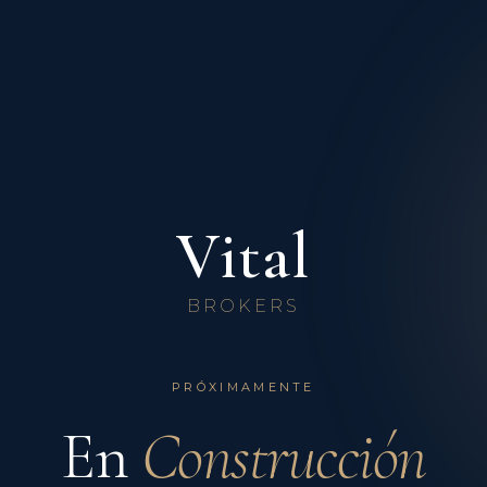
Vital
BROKERS
PRÓXIMAMENTE
En
Construcción