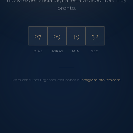
nueva experiencia digital estará disponible muy
pronto.
07
09
49
32
DÍAS
HORAS
MIN
SEG
Para consultas urgentes, escríbanos a
info@vitalbrokers.com