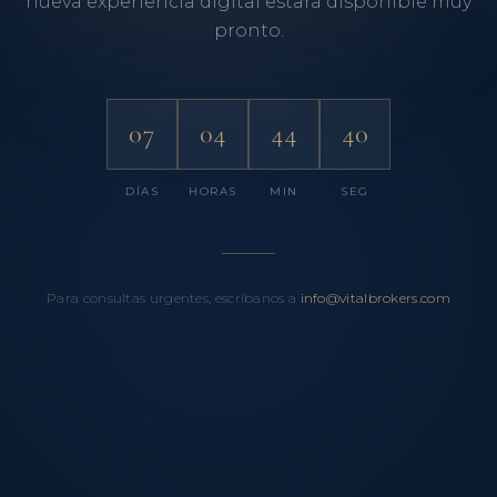
nueva experiencia digital estará disponible muy
pronto.
07
04
44
40
DÍAS
HORAS
MIN
SEG
Para consultas urgentes, escríbanos a
info@vitalbrokers.com