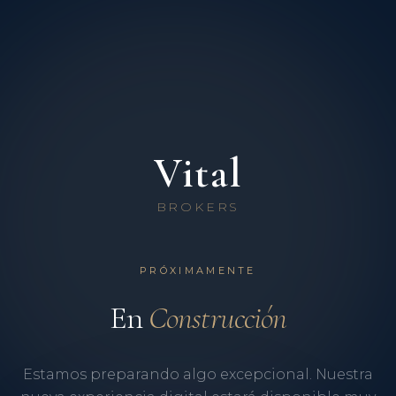
Vital
BROKERS
PRÓXIMAMENTE
En
Construcción
Estamos preparando algo excepcional. Nuestra