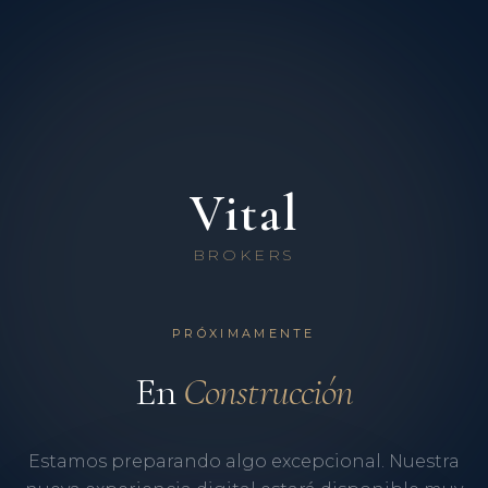
Vital
BROKERS
PRÓXIMAMENTE
En
Construcción
Estamos preparando algo excepcional. Nuestra