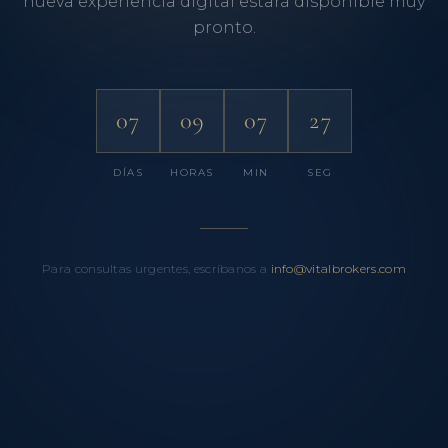
nueva experiencia digital estará disponible muy
pronto.
07
09
07
27
DÍAS
HORAS
MIN
SEG
Para consultas urgentes, escríbanos a
info@vitalbrokers.com