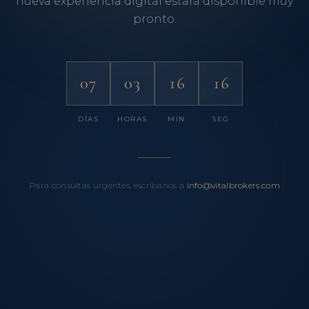
nueva experiencia digital estará disponible muy
pronto.
07
03
16
16
DÍAS
HORAS
MIN
SEG
Para consultas urgentes, escríbanos a
info@vitalbrokers.com