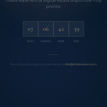
nueva experiencia digital estará disponible muy
pronto.
07
06
42
39
DÍAS
HORAS
MIN
SEG
Para consultas urgentes, escríbanos a
info@vitalbrokers.com