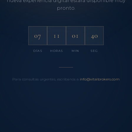
nueva experiencia digital estará disponible muy
pronto.
07
11
01
40
DÍAS
HORAS
MIN
SEG
Para consultas urgentes, escríbanos a
info@vitalbrokers.com