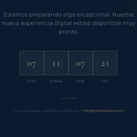
Estamos preparando algo excepcional. Nuestra
nueva experiencia digital estará disponible muy
pronto.
07
11
07
20
DÍAS
HORAS
MIN
SEG
Para consultas urgentes, escríbanos a
info@vitalbrokers.com