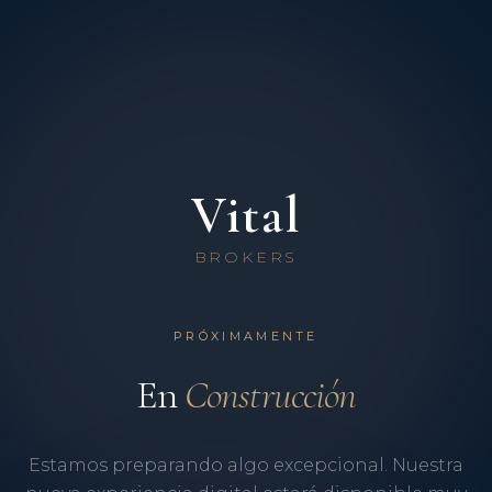
Vital
BROKERS
PRÓXIMAMENTE
En
Construcción
Estamos preparando algo excepcional. Nuestra