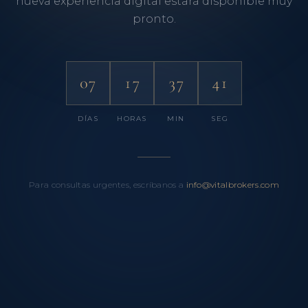
nueva experiencia digital estará disponible muy
pronto.
07
17
37
41
DÍAS
HORAS
MIN
SEG
Para consultas urgentes, escríbanos a
info@vitalbrokers.com