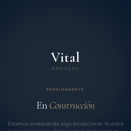
Vital
BROKERS
PRÓXIMAMENTE
En
Construcción
Estamos preparando algo excepcional. Nuestra