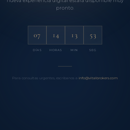
nueva experiencia digital estará disponible muy
pronto.
07
14
13
53
DÍAS
HORAS
MIN
SEG
Para consultas urgentes, escríbanos a
info@vitalbrokers.com