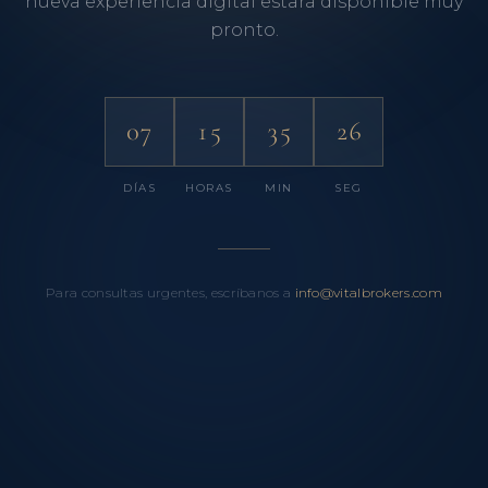
nueva experiencia digital estará disponible muy
pronto.
07
15
35
26
DÍAS
HORAS
MIN
SEG
Para consultas urgentes, escríbanos a
info@vitalbrokers.com