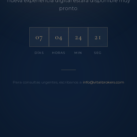
nueva experiencia digital estará disponible muy
pronto.
07
04
24
21
DÍAS
HORAS
MIN
SEG
Para consultas urgentes, escríbanos a
info@vitalbrokers.com