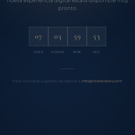
nueva experiencia digital estará disponible muy
pronto.
07
03
59
53
DÍAS
HORAS
MIN
SEG
Para consultas urgentes, escríbanos a
info@vitalbrokers.com