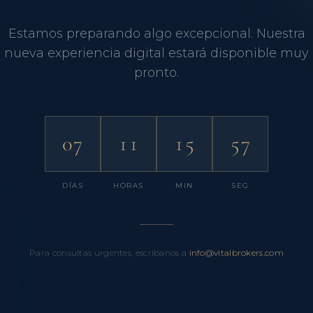
Estamos preparando algo excepcional. Nuestra
nueva experiencia digital estará disponible muy
pronto.
07
11
15
57
DÍAS
HORAS
MIN
SEG
Para consultas urgentes, escríbanos a
info@vitalbrokers.com