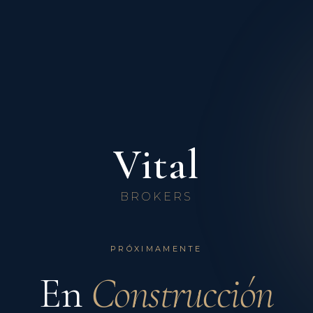
Vital
BROKERS
PRÓXIMAMENTE
En
Construcción