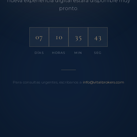
nueva experiencia digital estará disponible muy
pronto.
07
10
35
43
DÍAS
HORAS
MIN
SEG
Para consultas urgentes, escríbanos a
info@vitalbrokers.com