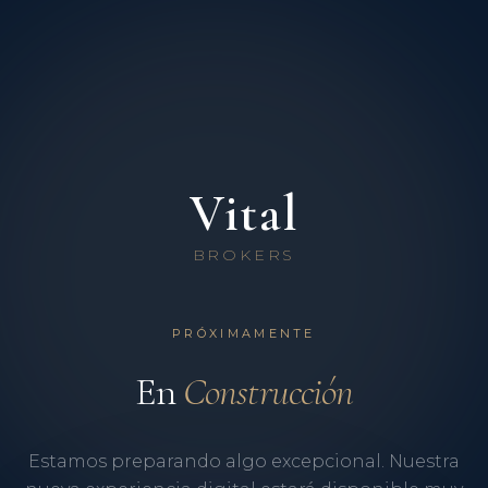
Vital
BROKERS
PRÓXIMAMENTE
En
Construcción
Estamos preparando algo excepcional. Nuestra