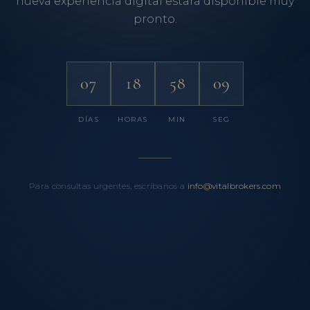
nueva experiencia digital estará disponible muy
pronto.
07
18
58
09
DÍAS
HORAS
MIN
SEG
Para consultas urgentes, escríbanos a
info@vitalbrokers.com