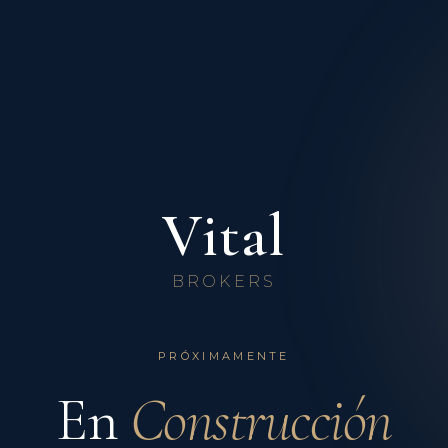
Vital
BROKERS
PRÓXIMAMENTE
En
Construcción