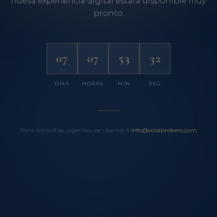
nueva experiencia digital estará disponible muy
pronto.
07
07
53
32
DÍAS
HORAS
MIN
SEG
Para consultas urgentes, escríbanos a
info@vitalbrokers.com