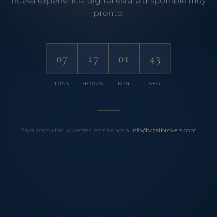
nueva experiencia digital estará disponible muy
pronto.
07
17
01
43
DÍAS
HORAS
MIN
SEG
Para consultas urgentes, escríbanos a
info@vitalbrokers.com