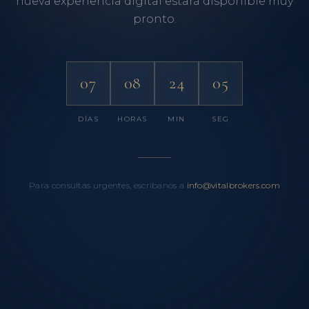
nueva experiencia digital estará disponible muy
pronto.
07
08
24
05
DÍAS
HORAS
MIN
SEG
Para consultas urgentes, escríbanos a
info@vitalbrokers.com