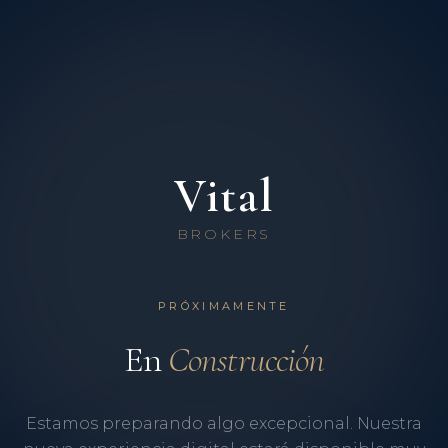
Vital
BROKERS
PRÓXIMAMENTE
En
Construcción
Estamos preparando algo excepcional. Nuestra