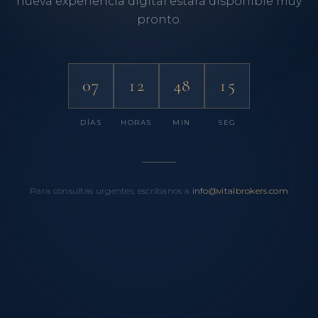
nueva experiencia digital estará disponible muy
pronto.
07
12
48
15
DÍAS
HORAS
MIN
SEG
Para consultas urgentes, escríbanos a
info@vitalbrokers.com