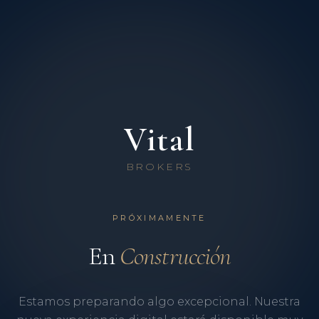
Vital
BROKERS
PRÓXIMAMENTE
En
Construcción
Estamos preparando algo excepcional. Nuestra