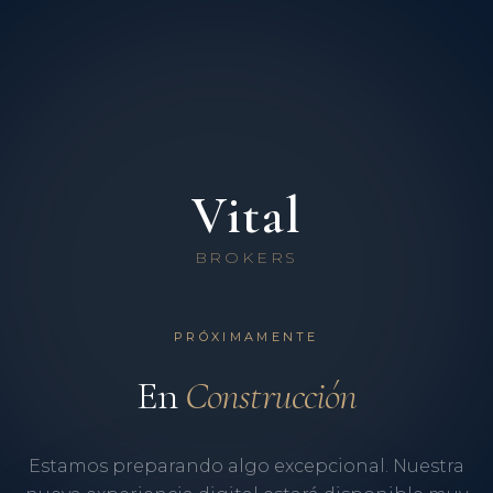
Vital
BROKERS
PRÓXIMAMENTE
En
Construcción
Estamos preparando algo excepcional. Nuestra