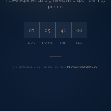
nueva experiencia digital estará disponible muy
pronto.
07
05
41
00
DÍAS
HORAS
MIN
SEG
Para consultas urgentes, escríbanos a
info@vitalbrokers.com