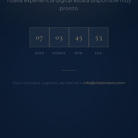
nueva experiencia digital estará disponible muy
pronto.
07
03
45
53
DÍAS
HORAS
MIN
SEG
Para consultas urgentes, escríbanos a
info@vitalbrokers.com