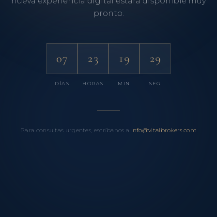
nueva experiencia digital estará disponible muy
pronto.
07
23
19
29
DÍAS
HORAS
MIN
SEG
Para consultas urgentes, escríbanos a
info@vitalbrokers.com