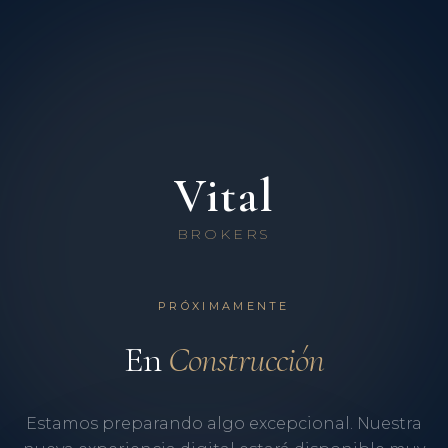
Vital
BROKERS
PRÓXIMAMENTE
En
Construcción
Estamos preparando algo excepcional. Nuestra