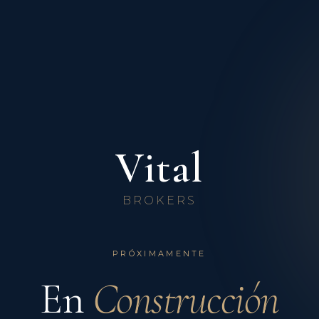
Vital
BROKERS
PRÓXIMAMENTE
En
Construcción