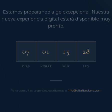
Estamos preparando algo excepcional. Nuestra
nueva experiencia digital estará disponible muy
pronto.
07
01
15
27
DÍAS
HORAS
MIN
SEG
Para consultas urgentes, escríbanos a
info@vitalbrokers.com