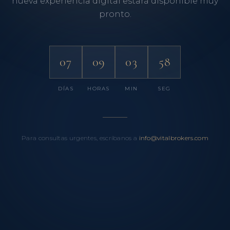
nueva experiencia digital estará disponible muy
pronto.
07
09
03
58
DÍAS
HORAS
MIN
SEG
Para consultas urgentes, escríbanos a
info@vitalbrokers.com