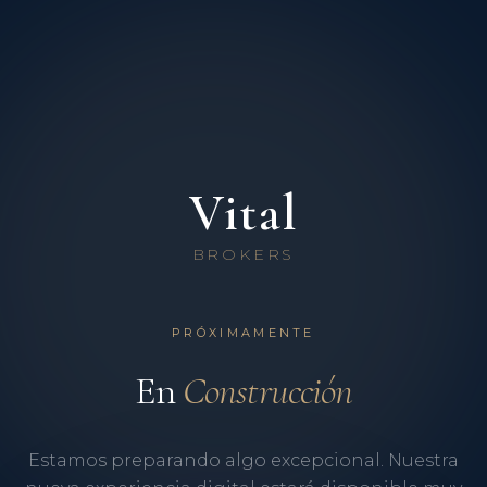
Vital
BROKERS
PRÓXIMAMENTE
En
Construcción
Estamos preparando algo excepcional. Nuestra