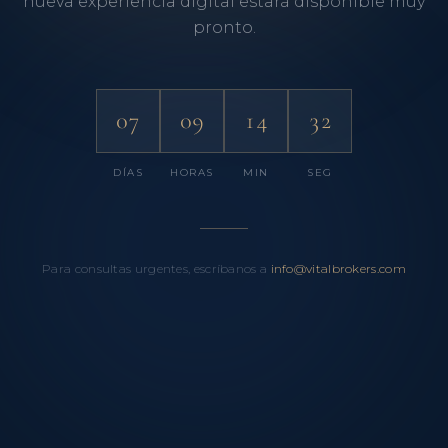
nueva experiencia digital estará disponible muy
pronto.
07
09
14
32
DÍAS
HORAS
MIN
SEG
Para consultas urgentes, escríbanos a
info@vitalbrokers.com