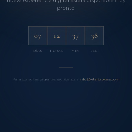
nueva experiencia digital estará disponible muy
pronto.
07
12
37
38
DÍAS
HORAS
MIN
SEG
Para consultas urgentes, escríbanos a
info@vitalbrokers.com