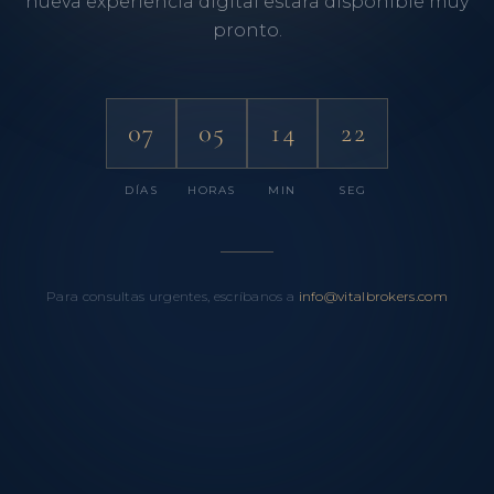
nueva experiencia digital estará disponible muy
pronto.
07
05
14
22
DÍAS
HORAS
MIN
SEG
Para consultas urgentes, escríbanos a
info@vitalbrokers.com