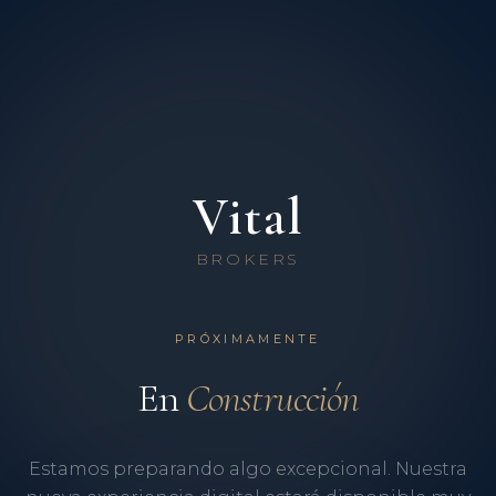
Vital
BROKERS
PRÓXIMAMENTE
En
Construcción
Estamos preparando algo excepcional. Nuestra