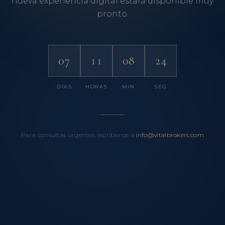
nueva experiencia digital estará disponible muy
pronto.
07
11
08
24
DÍAS
HORAS
MIN
SEG
Para consultas urgentes, escríbanos a
info@vitalbrokers.com