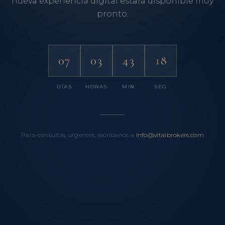
nueva experiencia digital estará disponible muy
pronto.
07
03
43
18
DÍAS
HORAS
MIN
SEG
Para consultas urgentes, escríbanos a
info@vitalbrokers.com