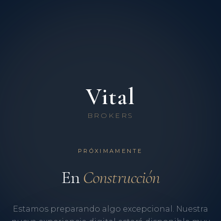
Vital
BROKERS
PRÓXIMAMENTE
En
Construcción
Estamos preparando algo excepcional. Nuestra