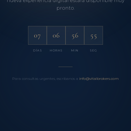
nueva experiencia digital estará disponible muy
pronto.
07
06
56
55
DÍAS
HORAS
MIN
SEG
Para consultas urgentes, escríbanos a
info@vitalbrokers.com