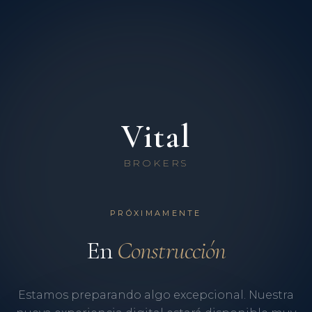
Vital
BROKERS
PRÓXIMAMENTE
En
Construcción
Estamos preparando algo excepcional. Nuestra