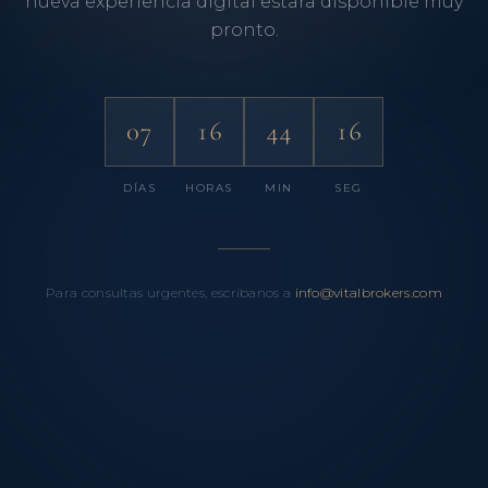
nueva experiencia digital estará disponible muy
pronto.
07
16
44
16
DÍAS
HORAS
MIN
SEG
Para consultas urgentes, escríbanos a
info@vitalbrokers.com