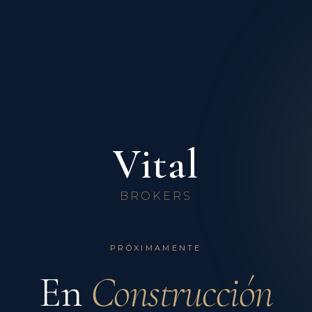
Vital
BROKERS
PRÓXIMAMENTE
En
Construcción