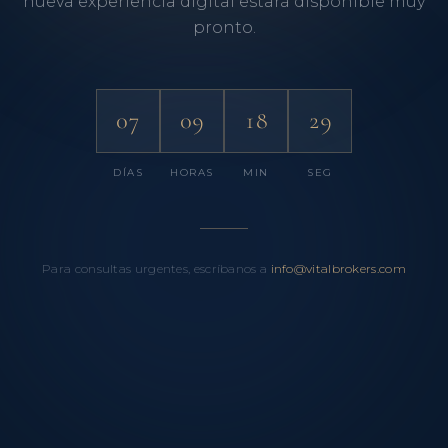
nueva experiencia digital estará disponible muy
pronto.
07
09
18
29
DÍAS
HORAS
MIN
SEG
Para consultas urgentes, escríbanos a
info@vitalbrokers.com