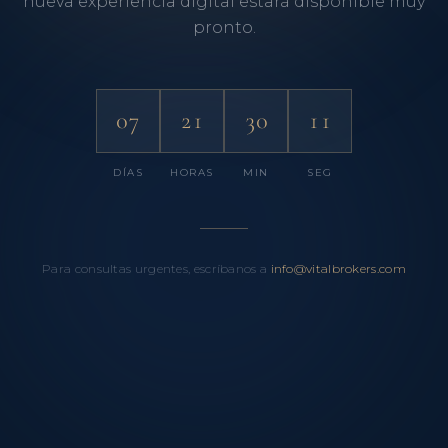
nueva experiencia digital estará disponible muy
pronto.
07
21
30
11
DÍAS
HORAS
MIN
SEG
Para consultas urgentes, escríbanos a
info@vitalbrokers.com