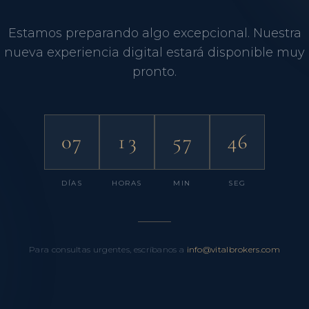
Estamos preparando algo excepcional. Nuestra
nueva experiencia digital estará disponible muy
pronto.
07
13
57
45
DÍAS
HORAS
MIN
SEG
Para consultas urgentes, escríbanos a
info@vitalbrokers.com