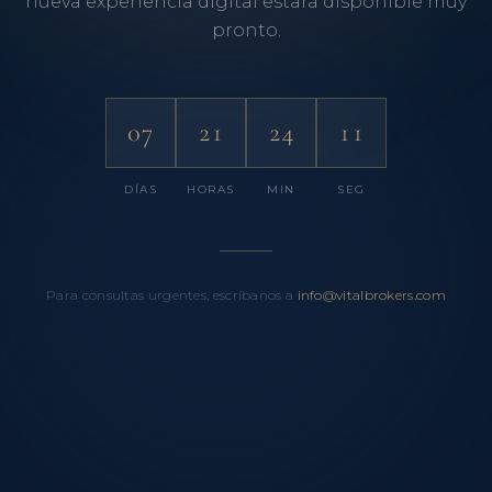
nueva experiencia digital estará disponible muy
pronto.
07
21
24
11
DÍAS
HORAS
MIN
SEG
Para consultas urgentes, escríbanos a
info@vitalbrokers.com