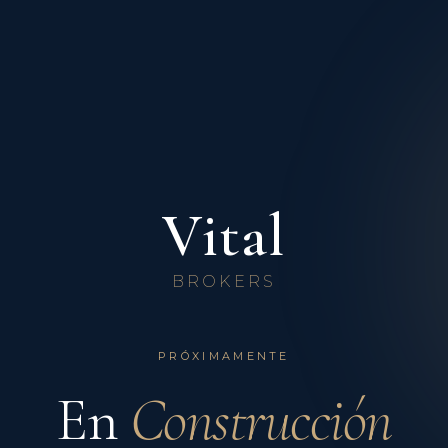
Vital
BROKERS
PRÓXIMAMENTE
En
Construcción